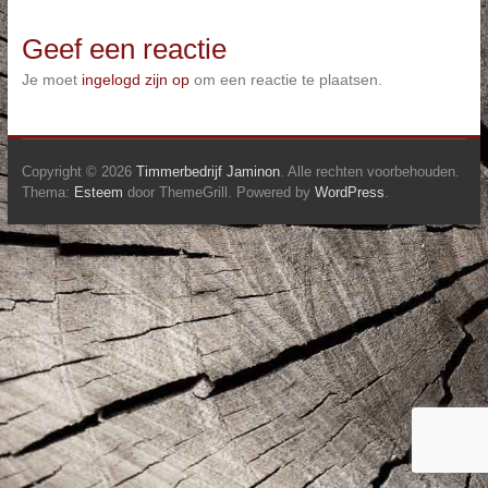
Geef een reactie
Je moet
ingelogd zijn op
om een reactie te plaatsen.
Copyright © 2026
Timmerbedrijf Jaminon
. Alle rechten voorbehouden.
Thema:
Esteem
door ThemeGrill. Powered by
WordPress
.