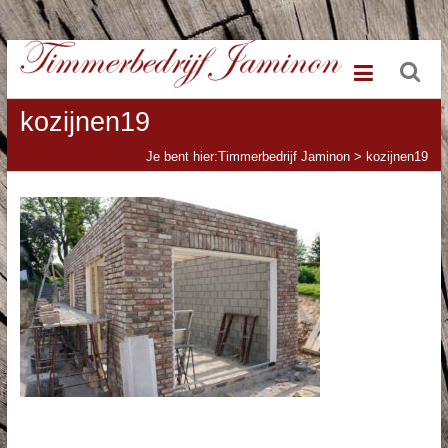
Ga
Timmerbedrijf
naar
de
Jaminon
inhoud
kozijnen19
Je bent hier:
Timmerbedrijf Jaminon
>
kozijnen19