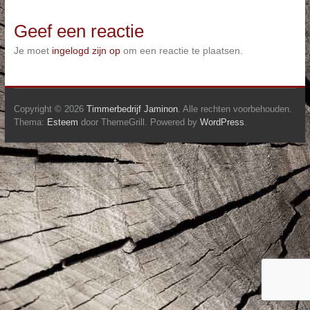
Geef een reactie
Je moet
ingelogd zijn op
om een reactie te plaatsen.
Copyright © 2026
Timmerbedrijf Jaminon
. Alle rechten voorbehouden.
Thema:
Esteem
door ThemeGrill. Powered by
WordPress
.