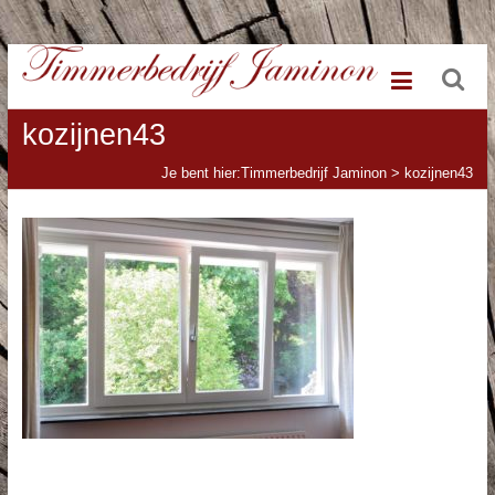
Ga
Timmerbedrijf
naar
de
Jaminon
inhoud
kozijnen43
Je bent hier:
Timmerbedrijf Jaminon
>
kozijnen43