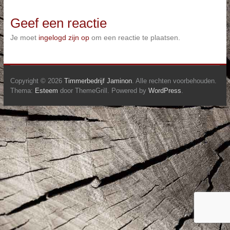
Geef een reactie
Je moet
ingelogd zijn op
om een reactie te plaatsen.
Copyright © 2026
Timmerbedrijf Jaminon
. Alle rechten voorbehouden.
Thema:
Esteem
door ThemeGrill. Powered by
WordPress
.