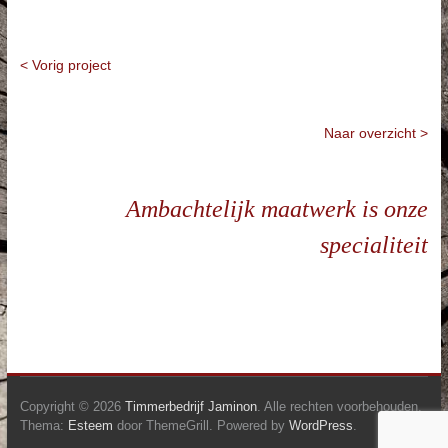
< Vorig project
Naar overzicht >
Ambachtelijk maatwerk is onze
specialiteit
Copyright © 2026
Timmerbedrijf Jaminon
. Alle rechten voorbehouden.
Thema:
Esteem
door ThemeGrill. Powered by
WordPress
.