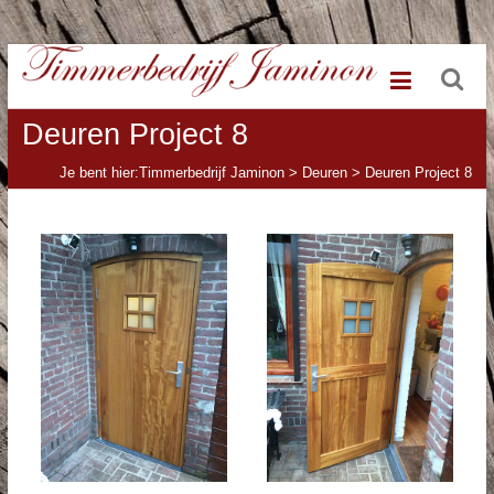
Ga
Timmerbedrijf
naar
de
Jaminon
inhoud
Deuren Project 8
Je bent hier:
Timmerbedrijf Jaminon
>
Deuren
>
Deuren Project 8